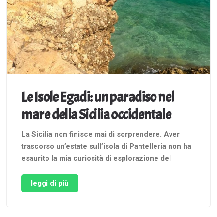
Le Isole Egadi: un paradiso nel
mare della Sicilia occidentale
La Sicilia non finisce mai di sorprendere. Aver
trascorso un’estate sull’isola di Pantelleria non ha
esaurito la mia curiosità di esplorazione del
territorio siculo, anzi, al contrario, mi ha fatto
venire più voglia di scoprirne le molteplici
leggi di più
sfaccettature. Non potevo, dunque, far passare
troppo tempo prima di organizzare un viaggio …