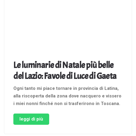
Le luminarie di Natale più belle
del Lazio: Favole di Luce di Gaeta
Ogni tanto mi piace tornare in provincia di Latina,
alla riscoperta della zona dove nacquero e vissero
i miei nonni finché non si trasferirono in Toscana.
Il paesino si chiama Itri, e già c’ero stata, ma
essendo passato qualche anno mi era venuta tanta
leggi di più
voglia di tornarci. Recentemente ho scelto …