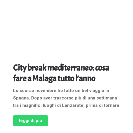
City break mediterraneo: cosa
fare a Malaga tutto l’anno
Lo scorso novembre ho fatto un bel viaggio in
Spagna. Dopo aver trascorso più di una settimana
tra i magnifici luoghi di Lanzarote, prima di tornare
in Italia mi sono regalata uno scalo di un paio di
giorni in Andalusia. Volevo comunque concludere
leggi di più
le mie vacanze sulla costa, ed ecco …