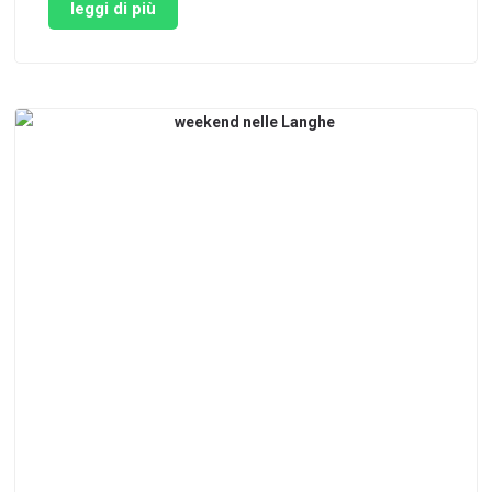
unici del loro genere. Terre rosse e nere dalle
leggi di più
sfumature bruciate, testimoni tangibili dell’ardente
attività vulcanica che …