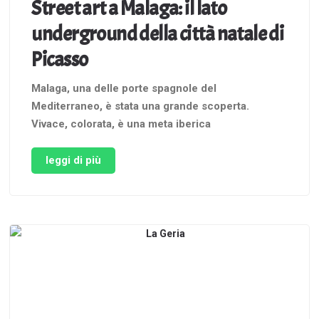
Street art a Malaga: il lato
underground della città natale di
Picasso
Malaga, una delle porte spagnole del
Mediterraneo, è stata una grande scoperta.
Vivace, colorata, è una meta iberica
assolutamente da visitare. Ad un paio d’ore di volo
dall’Italia, è una città da scoprire in tutte le
leggi di più
stagioni, grazie al clima mite e soleggiato tutto
l’anno. Se stai progettando un viaggetto, …