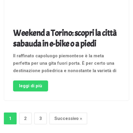
Weekend a Torino: scopri la città
sabauda in e-bike o a piedi
Il raffinato capoluogo piemontese è la meta
perfetta per una gita fuori porta. È per certo una
destinazione poliedrica e nonostante la varietà di
ambienti e la moltitudine di attività che offre,
rimane comunque una realtà a misura d’uomo. Per
leggi di più
questo penso che il miglior modo per scoprirla sia
passeggiando …
1
2
3
Successivo »