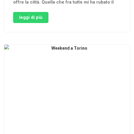
offre la città. Quella che fra tutte mi ha rubato il
cuore è custodita nel suo più famoso edificio, il
Lingotto. Oltre ad essere stato riconvertito in
leggi di più
centro polifunzionale, adesso è sede della
Pinacoteca Agnelli e …