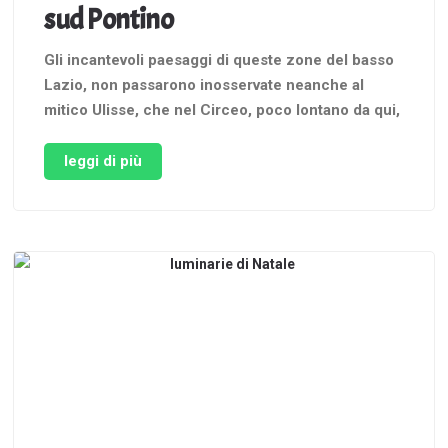
sud Pontino
Gli incantevoli paesaggi di queste zone del basso
Lazio, non passarono inosservate neanche al
mitico Ulisse, che nel Circeo, poco lontano da qui,
si crogiolò tra le braccia della maga Circe per un
anno, di ritorno dalla guerra di Troia. Egli scoprì il
leggi di più
fascino di questo territorio ben prima di …