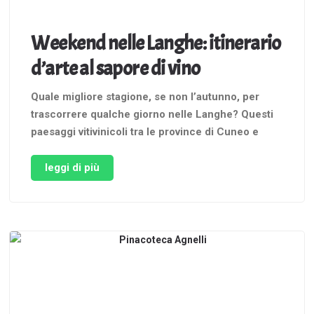
Weekend nelle Langhe: itinerario
d’arte al sapore di vino
Quale migliore stagione, se non l’autunno, per
trascorrere qualche giorno nelle Langhe? Questi
paesaggi vitivinicoli tra le province di Cuneo e
Asti, fanno parte del Patrimonio Unesco. La loro
bellezza, come quella del Roero e del Monferrato,
leggi di più
regala scorci magnifici e dà il meglio di sé
tingendosi delle calde sfumature …