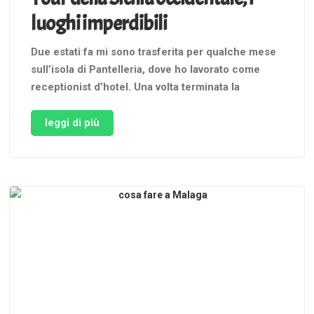
luoghi imperdibili
Due estati fa mi sono trasferita per qualche mese
sull’isola di Pantelleria, dove ho lavorato come
receptionist d’hotel. Una volta terminata la
stagione, il mio piano sarebbe stato quello di
continuare a viaggiare concentrandomi
leggi di più
soprattutto sulla provincia di Trapani. Le cose
andarono in maniera diversa, dovetti tornare
subito a casa, …