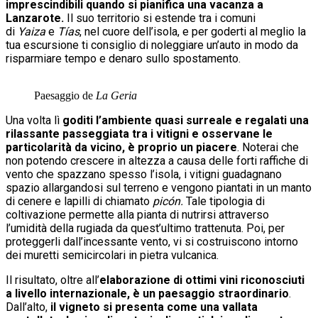
imprescindibili quando si pianifica una vacanza a
Lanzarote.
Il suo territorio si estende tra i comuni
di
Yaiza
e
Tías
, nel cuore dell’isola, e per goderti al meglio la
tua escursione ti consiglio di noleggiare un’auto in modo da
risparmiare tempo e denaro sullo spostamento.
Paesaggio de
La Geria
Una volta lì
goditi l’ambiente quasi surreale e regalati una
rilassante passeggiata tra i vitigni e osservane le
particolarità da vicino, è proprio un piacere
. Noterai che
non potendo crescere in altezza a causa delle forti raffiche di
vento che spazzano spesso l’isola, i vitigni guadagnano
spazio allargandosi sul terreno e vengono piantati in un manto
di cenere e lapilli di chiamato
picón.
Tale tipologia di
coltivazione permette alla pianta di nutrirsi attraverso
l’umidità della rugiada da quest’ultimo trattenuta. Poi, per
proteggerli dall’incessante vento, vi si costruiscono intorno
dei muretti semicircolari in pietra vulcanica.
Il risultato, oltre all’
elaborazione di ottimi vini riconosciuti
a livello internazionale, è un paesaggio straordinario
.
Dall’alto,
il vigneto si presenta come una vallata