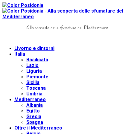
Alla scoperta delle sfumature del Mediterraneo
Livorno e dintorni
Italia
Basilicata
Lazio
Liguria
Piemonte
Sicilia
Toscana
Umbria
Mediterraneo
Albania
Egitto
Grecia
Spagna
Oltre il Mediterraneo
Belgio