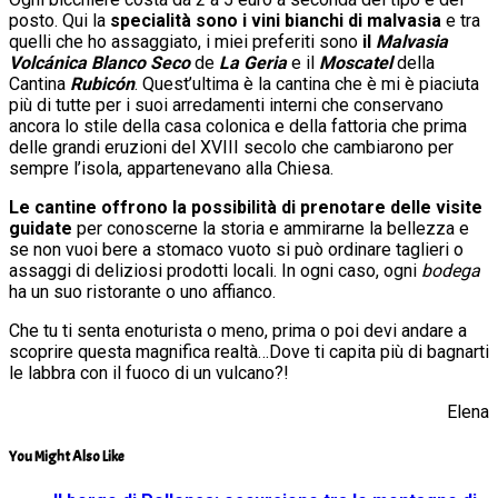
posto. Qui la
specialità sono i vini bianchi di malvasia
e tra
quelli che ho assaggiato, i miei preferiti sono
il
Malvasia
Volcánica Blanco Seco
de
La Geria
e il
Moscatel
della
Cantina
Rubicón
. Quest’ultima è la cantina che è mi è piaciuta
più di tutte per i suoi arredamenti interni che conservano
ancora lo stile della casa colonica e della fattoria che prima
delle grandi eruzioni del XVIII secolo che cambiarono per
sempre l’isola, appartenevano alla Chiesa.
Le cantine offrono la possibilità di prenotare delle visite
guidate
per conoscerne la storia e ammirarne la bellezza e
se non vuoi bere a stomaco vuoto si può ordinare taglieri o
assaggi di deliziosi prodotti locali. In ogni caso, ogni
bodega
ha un suo ristorante o uno affianco.
Che tu ti senta enoturista o meno, prima o poi devi andare a
scoprire questa magnifica realtà…Dove ti capita più di bagnarti
le labbra con il fuoco di un vulcano?!
Elena
You Might Also Like