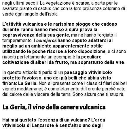
negli ultimi secoli. La vegetazione è scarsa, a parte per le
svariate piante di cactus che con la loro presenza colorano di
verde ogni angolo dell’isola.
L’attività vulcanica e le rarissime piogge che cadono
durante l’anno hanno messo a dura prova la
sopravvivenza della sua gente
, ma ne hanno forgiato il
temperamento.
I
conejeros
hanno saputo adattarsi al
meglio ad un ambiente apparentemente ostile
utilizzando le poche risorse a loro disposizione
, e ci sono
riusciti perfettamente: un esempio è
la peculiare
coltivazione di alberi da frutto, ma soprattutto della vite
.
In questo articolo ti parlo di un
paesaggio vitivinicolo
protetto favoloso, uno dei più belli che abbia visto
fin’ora: La Geria.
Non si presenta come i classici filari dei bei
vigneti mediterranei, è completamente differente perché nato
dal calore delle viscere della terra. Sono sicura che ti stupirà.
La Geria, il vino della cenere vulcanica
Hai mai gustato l’essenza di un vulcano?
L’area
vitivinicola di
Lanzarote
è senz’altro uno degli