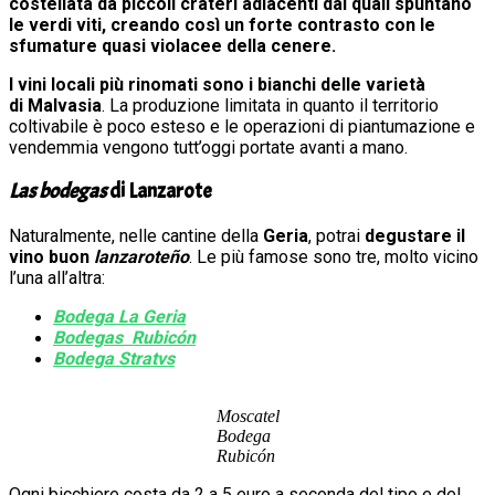
costellata da piccoli crateri adiacenti dai quali spuntano
le verdi viti, creando così un forte contrasto con le
sfumature quasi violacee della cenere.
I
vini locali
più rinomati sono i bianchi delle varietà
di
Malvasia
. La produzione limitata in quanto il territorio
coltivabile è poco esteso e le operazioni di piantumazione e
vendemmia vengono tutt’oggi portate avanti a mano.
Las bodegas
di Lanzarote
Naturalmente, nelle cantine della
Geria
, potrai
degustare il
vino buon
lanzaroteño
. Le più famose sono tre, molto vicino
l’una all’altra:
Bodega La Geria
Bodegas Rubicón
Bodega Stratvs
Moscatel
Bodega
Rubicón
Ogni bicchiere costa da 2 a 5 euro a seconda del tipo e del