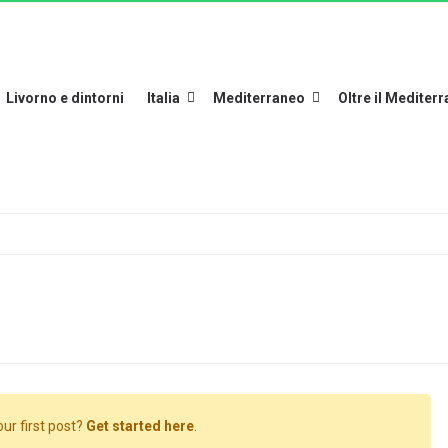
Livorno e dintorni
Italia
Mediterraneo
Oltre il Mediter
ur first post?
Get started here
.