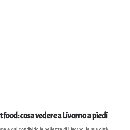
et food: cosa vedere a Livorno a piedi
a e qui condivido la bellezza di Livorno, la mia città,