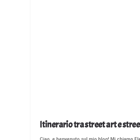
Itinerario tra street art e stre
Ciao, e benvenuto sul mio blog! Mi chiamo Elen