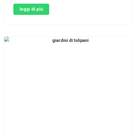
donano ad intere comunità. Il mosaico di Andreina
ne è un meraviglioso esempio che ha preso vita in
leggi di più
Toscana, per la precisione ad Indicatore, una
frazione …