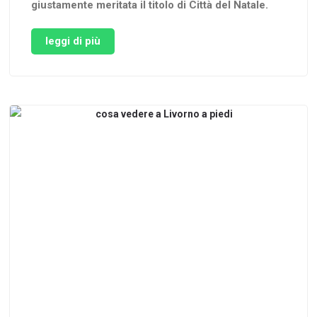
giustamente meritata il titolo di Città del Natale.
Dal 15 Novembre 2025 al 28 dicembre 2025,
Arezzo tornerà a far risplendere il suo centro
leggi di più
storico con la magia delle luci e degli addobbi del
periodo …