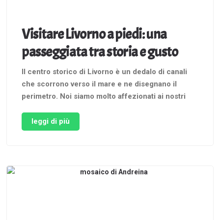
Visitare Livorno a piedi: una
passeggiata tra storia e gusto
Il centro storico di Livorno è un dedalo di canali
che scorrono verso il mare e ne disegnano il
perimetro. Noi siamo molto affezionati ai nostri
fossi, poiché caratterizzano la città e
rappresentano da sempre vie di scambio e
leggi di più
stoccaggio merci, ma anche di aggregazione, a
partire dalle più antiche …