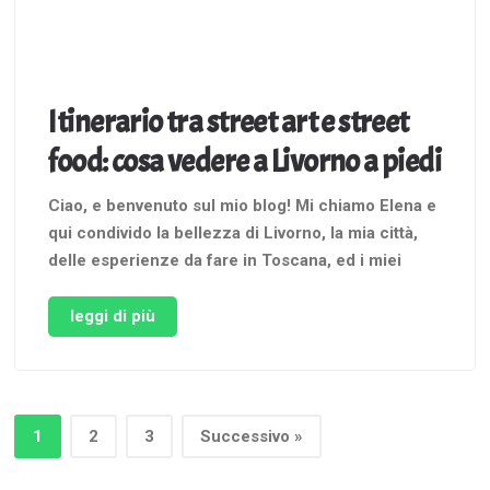
Itinerario tra street art e street
food: cosa vedere a Livorno a piedi
Ciao, e benvenuto sul mio blog! Mi chiamo Elena e
qui condivido la bellezza di Livorno, la mia città,
delle esperienze da fare in Toscana, ed i miei
viaggi nel Mediterraneo L’essenza folcloristica di
Livorno si percepisce in ogni dove in città. Siamo
leggi di più
un popolo variegato, di origini ibride, che …
1
2
3
Successivo »