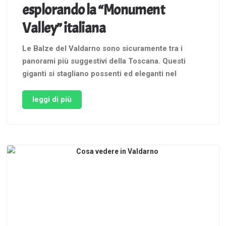
esplorando la “Monument
Valley” italiana
Le Balze del Valdarno sono sicuramente tra i
panorami più suggestivi della Toscana. Questi
giganti si stagliano possenti ed eleganti nel
territorio del Valdarno superiore. L’Area Naturale
Protetta delle Balze si estende dal comune di
leggi di più
Reggello a quello di Terranuova Bracciolini, in
provincia di Arezzo. Le fantastiche formazioni
morfologiche sovrastano …