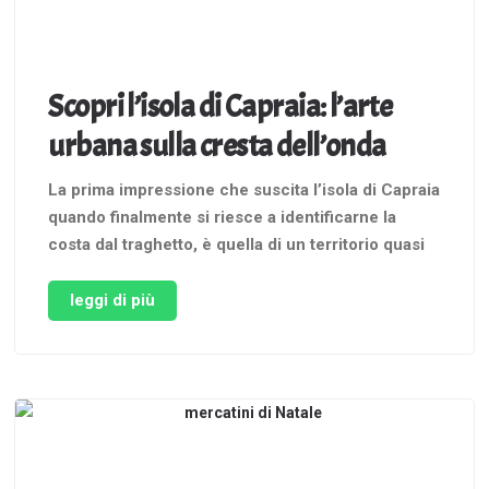
Scopri l’isola di Capraia: l’arte
urbana sulla cresta dell’onda
La prima impressione che suscita l’isola di Capraia
quando finalmente si riesce a identificarne la
costa dal traghetto, è quella di un territorio quasi
incantato, complice la nube che ne sovrasta i
crinali, a detta dei visitatori più assidui, spesso
leggi di più
presente. Sono poche centinai i residenti
permanenti. Tanti arrivano per …