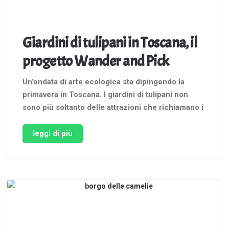
Giardini di tulipani in Toscana, il
progetto Wander and Pick
Un’ondata di arte ecologica sta dipingendo la
primavera in Toscana. I giardini di tulipani non
sono più soltanto delle attrazioni che richiamano i
turisti in Olanda, ma una realtà ormai locale che
fortunatamente sta affondando le sue radici
leggi di più
anche nella nostra regione: non c’è più alcun
bisogno di spingersi tanto …