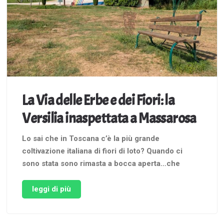
La Via delle Erbe e dei Fiori: la
Versilia inaspettata a Massarosa
Lo sai che in Toscana c’è la più grande
coltivazione italiana di fiori di loto? Quando ci
sono stata sono rimasta a bocca aperta…che
meraviglia la loro eleganza e maestosità! Questi
fiori hanno trovato qui un habitat perfetto,
leggi di più
sostituendo le vecchie risaie. La cosa
interessante è che non sono soltanto …