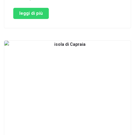
stagione, ci sono dei fiori che sbocciano ancor
prima della primavera. Alcuni di essi sono
leggi di più
coloratissimi, e in un paesino della Toscana sono
ormai da …