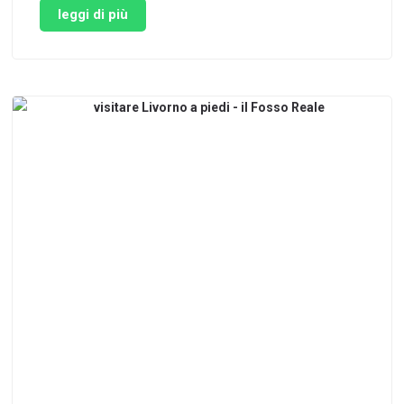
itinerario è dedicato al Valdarno aretino. Il suo
leggi di più
fiorente lato industriale è conosciuto in tutta Italia,
un …