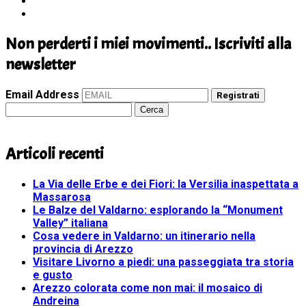
Non perderti i miei movimenti.. Iscriviti alla
newsletter
Email Address
Registrati
Ricerca
per:
Articoli recenti
La Via delle Erbe e dei Fiori: la Versilia inaspettata a
Massarosa
Le Balze del Valdarno: esplorando la “Monument
Valley” italiana
Cosa vedere in Valdarno: un itinerario nella
provincia di Arezzo
Visitare Livorno a piedi: una passeggiata tra storia
e gusto
Arezzo colorata come non mai: il mosaico di
Andreina