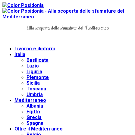
Alla scoperta delle sfumature del Mediterraneo
Livorno e dintorni
Italia
Basilicata
Lazio
Liguria
Piemonte
Sicilia
Toscana
Umbria
Mediterraneo
Albania
Egitto
Grecia
Spagna
Oltre il Mediterraneo
Belgio