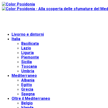
Livorno e dintorni
Italia
Basilicata
Lazio
Liguria
Piemonte
Sicilia
Toscana
Umbria
Mediterraneo
Albania
Egitto
Grecia
Spagna
Oltre il Mediterraneo
Belgio
Irlanda