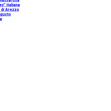
a Massarosa
y” italiana
a di Arezzo
 gusto
na