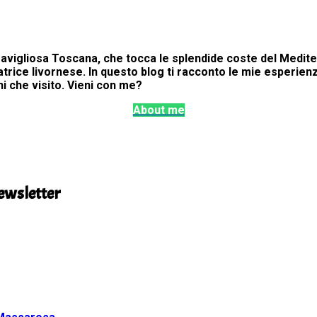
ravigliosa Toscana, che tocca le splendide coste del Mediter
rice livornese. In questo blog ti racconto le mie esperienze
hi che visito. Vieni con me?
About me
newsletter