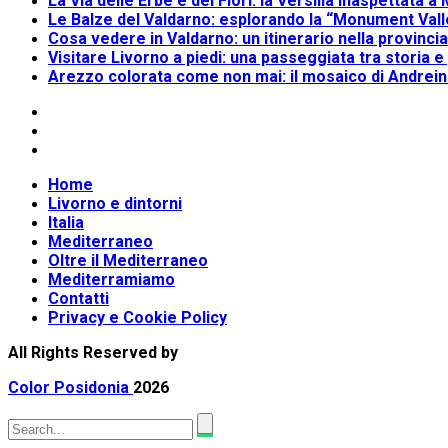
La Via delle Erbe e dei Fiori: la Versilia inaspettata 
Le Balze del Valdarno: esplorando la “Monument Valle
Cosa vedere in Valdarno: un itinerario nella provinci
Visitare Livorno a piedi: una passeggiata tra storia e
Arezzo colorata come non mai: il mosaico di Andrei
Home
Livorno e dintorni
Italia
Mediterraneo
Oltre il Mediterraneo
Mediterramiamo
Contatti
Privacy e Cookie Policy
All Rights Reserved by
Color Posidonia
2026