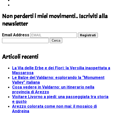
Non perderti i miei movimenti.. Iscriviti alla
newsletter
Email Address
Registrati
Ricerca
per:
Articoli recenti
La Via delle Erbe e dei Fiori: la Versilia inaspettata a
Massarosa
Le Balze del Valdarno: esplorando la “Monument
Valley” italiana
Cosa vedere in Valdarno: un itinerario nella
provincia di Arezzo
Visitare Livorno a piedi: una passeggiata tra storia
e gusto
Arezzo colorata come non mai: il mosaico di
Andreina