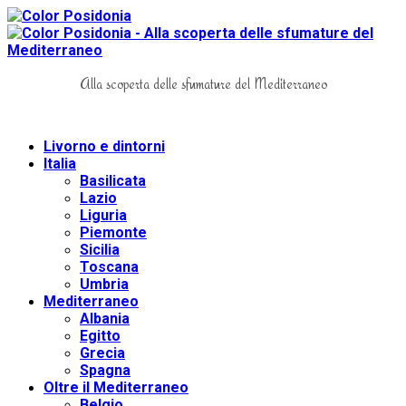
Alla scoperta delle sfumature del Mediterraneo
Livorno e dintorni
Italia
Basilicata
Lazio
Liguria
Piemonte
Sicilia
Toscana
Umbria
Mediterraneo
Albania
Egitto
Grecia
Spagna
Oltre il Mediterraneo
Belgio