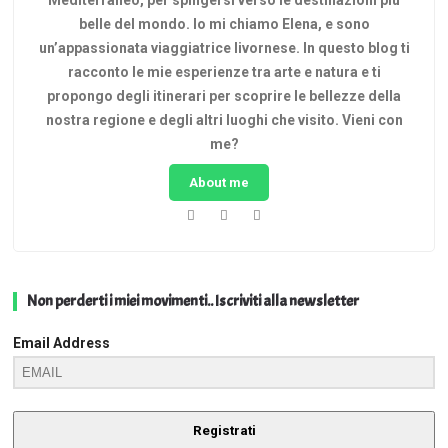
Mediterraneo, per spingersi verso le destinazioni più
belle del mondo. Io mi chiamo Elena, e sono
un’appassionata viaggiatrice livornese. In questo blog ti
racconto le mie esperienze tra arte e natura e ti
propongo degli itinerari per scoprire le bellezze della
nostra regione e degli altri luoghi che visito. Vieni con
me?
About me
Non perderti i miei movimenti.. Iscriviti alla newsletter
Email Address
Registrati