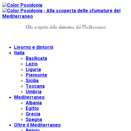
Alla scoperta delle sfumature del Mediterraneo
Livorno e dintorni
Italia
Basilicata
Lazio
Liguria
Piemonte
Sicilia
Toscana
Umbria
Mediterraneo
Albania
Egitto
Grecia
Spagna
Oltre il Mediterraneo
Belgio