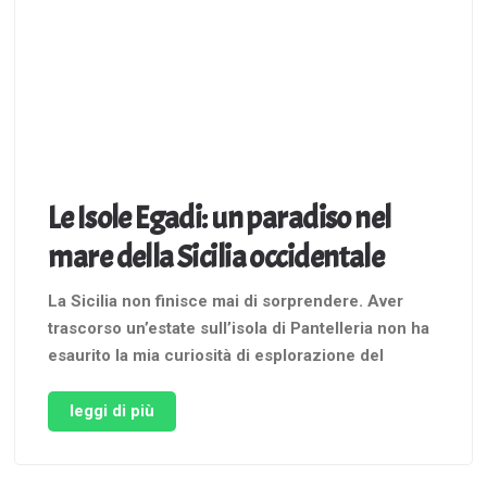
Le Isole Egadi: un paradiso nel
mare della Sicilia occidentale
La Sicilia non finisce mai di sorprendere. Aver
trascorso un’estate sull’isola di Pantelleria non ha
esaurito la mia curiosità di esplorazione del
territorio siculo, anzi, al contrario, mi ha fatto
venire più voglia di scoprirne le molteplici
leggi di più
sfaccettature. Non potevo, dunque, far passare
troppo tempo prima di organizzare un viaggio …