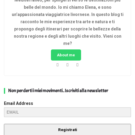
Mediterraneo, per spingersi verso le destinazioni più
belle del mondo. Io mi chiamo Elena, e sono
un’appassionata viaggiatrice livornese. In questo blog ti
racconto le mie esperienze tra arte e natura e ti
propongo degli itinerari per scoprire le bellezze della
nostra regione e degli altri luoghi che visito. Vieni con
me?
About me
Non perderti i miei movimenti.. Iscriviti alla newsletter
Email Address
Registrati