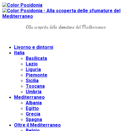
Alla scoperta delle sfumature del Mediterraneo
Livorno e dintorni
Italia
Basilicata
Lazio
Liguria
Piemonte
Sicilia
Toscana
Umbria
Mediterraneo
Albania
Egitto
Grecia
Spagna
Oltre il Mediterraneo
Belgio