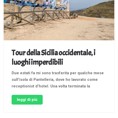
Tour della Sicilia occidentale, i
luoghi imperdibili
Due estati fa mi sono trasferita per qualche mese
sull’isola di Pantelleria, dove ho lavorato come
receptionist d’hotel. Una volta terminata la
stagione, il mio piano sarebbe stato quello di
continuare a viaggiare concentrandomi
leggi di più
soprattutto sulla provincia di Trapani. Le cose
andarono in maniera diversa, dovetti tornare