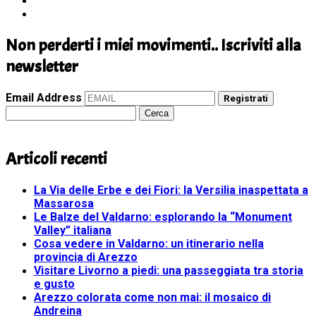
Non perderti i miei movimenti.. Iscriviti alla
newsletter
Email Address
Registrati
Ricerca
per:
Articoli recenti
La Via delle Erbe e dei Fiori: la Versilia inaspettata a
Massarosa
Le Balze del Valdarno: esplorando la “Monument
Valley” italiana
Cosa vedere in Valdarno: un itinerario nella
provincia di Arezzo
Visitare Livorno a piedi: una passeggiata tra storia
e gusto
Arezzo colorata come non mai: il mosaico di
Andreina