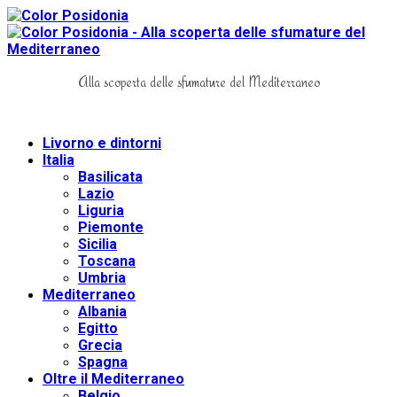
Alla scoperta delle sfumature del Mediterraneo
Livorno e dintorni
Italia
Basilicata
Lazio
Liguria
Piemonte
Sicilia
Toscana
Umbria
Mediterraneo
Albania
Egitto
Grecia
Spagna
Oltre il Mediterraneo
Belgio