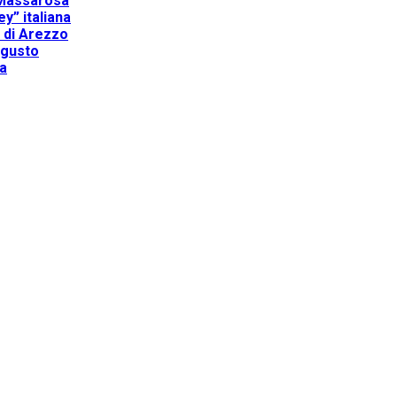
a Massarosa
y” italiana
a di Arezzo
 gusto
na