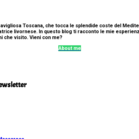
ravigliosa Toscana, che tocca le splendide coste del Mediter
rice livornese. In questo blog ti racconto le mie esperienze
hi che visito. Vieni con me?
About me
newsletter