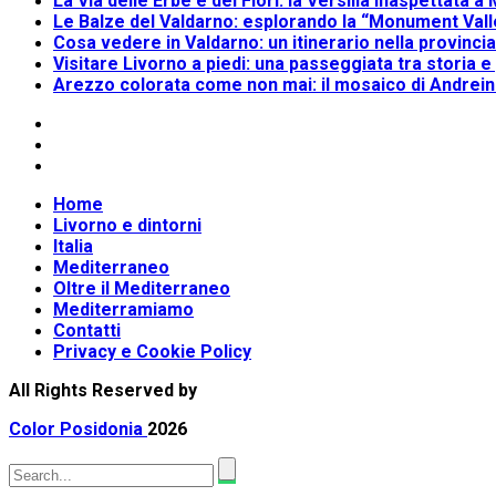
La Via delle Erbe e dei Fiori: la Versilia inaspettata 
Le Balze del Valdarno: esplorando la “Monument Valle
Cosa vedere in Valdarno: un itinerario nella provinci
Visitare Livorno a piedi: una passeggiata tra storia e
Arezzo colorata come non mai: il mosaico di Andrei
Home
Livorno e dintorni
Italia
Mediterraneo
Oltre il Mediterraneo
Mediterramiamo
Contatti
Privacy e Cookie Policy
All Rights Reserved by
Color Posidonia
2026