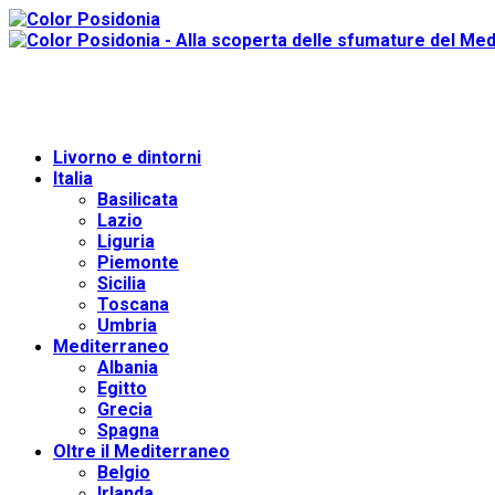
Livorno e dintorni
Italia
Basilicata
Lazio
Liguria
Piemonte
Sicilia
Toscana
Umbria
Mediterraneo
Albania
Egitto
Grecia
Spagna
Oltre il Mediterraneo
Belgio
Irlanda