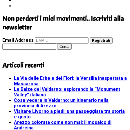
Non perderti i miei movimenti.. Iscriviti alla
newsletter
Email Address
Registrati
Ricerca
per:
Articoli recenti
La Via delle Erbe e dei Fiori: la Versilia inaspettata a
Massarosa
Le Balze del Valdarno: esplorando la “Monument
Valley” italiana
Cosa vedere in Valdarno: un itinerario nella
provincia di Arezzo
Visitare Livorno a piedi: una passeggiata tra storia
e gusto
Arezzo colorata come non mai: il mosaico di
Andreina