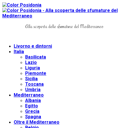
Alla scoperta delle sfumature del Mediterraneo
Livorno e dintorni
Italia
Basilicata
Lazio
Liguria
Piemonte
Sicilia
Toscana
Umbria
Mediterraneo
Albania
Egitto
Grecia
Spagna
Oltre il Mediterraneo
Belgio