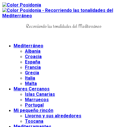
Recorriendo las tonalidades del Mediterráneo
Mediterráneo
Albania
Croacia
España
Francia
Grecia
Italia
Malta
Mares Cercanos
Islas Canarias
Marruecos
Portugal
Mi pequeño rincón
Livorno y sus alrededores
Toscana
Mediterramantes