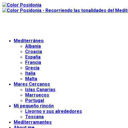
Mediterráneo
Albania
Croacia
España
Francia
Grecia
Italia
Malta
Mares Cercanos
Islas Canarias
Marruecos
Portugal
Mi pequeño rincón
Livorno y sus alrededores
Toscana
Mediterramantes
About me