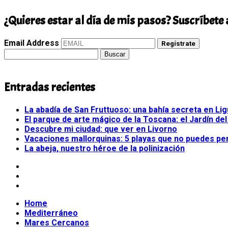
¿Quieres estar al día de mis pasos? Suscríbete 
Email Address
Regístrate
Buscar:
Entradas recientes
La abadía de San Fruttuoso: una bahía secreta en Lig
El parque de arte mágico de la Toscana: el Jardín del
Descubre mi ciudad: que ver en Livorno
Vacaciones mallorquinas: 5 playas que no puedes pe
La abeja, nuestro héroe de la polinización
Home
Mediterráneo
Mares Cercanos