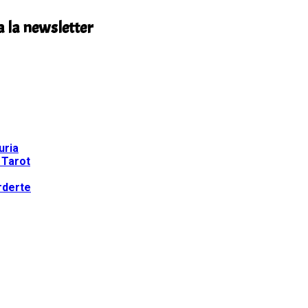
a la newsletter
uria
 Tarot
rderte