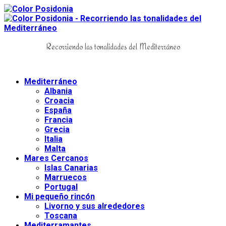
Recorriendo las tonalidades del Mediterráneo
Mediterráneo
Albania
Croacia
España
Francia
Grecia
Italia
Malta
Mares Cercanos
Islas Canarias
Marruecos
Portugal
Mi pequeño rincón
Livorno y sus alrededores
Toscana
Mediterramantes