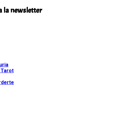
a la newsletter
uria
 Tarot
rderte