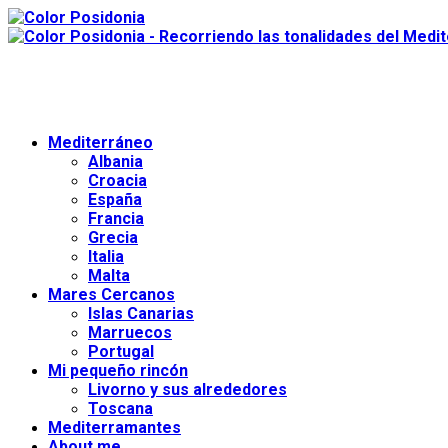
Mediterráneo
Albania
Croacia
España
Francia
Grecia
Italia
Malta
Mares Cercanos
Islas Canarias
Marruecos
Portugal
Mi pequeño rincón
Livorno y sus alrededores
Toscana
Mediterramantes
About me